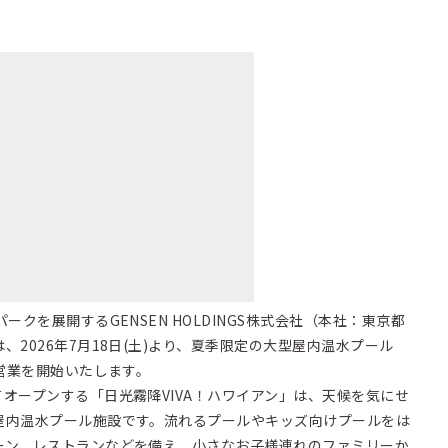
クを展開するGENSEN HOLDINGS株式会社（本社：東京都
2026年7月18日(土)より、夏季限定の大型屋内温水プール
の営業を開始いたします。
ープンする「日光霧降VIVA！ハワイアン」は、天候を気にせ
屋内温水プール施設です。流れるプールやキッズ向けプールをは
ーン、レストランなどを備え、小さなお子様連れのファミリーか