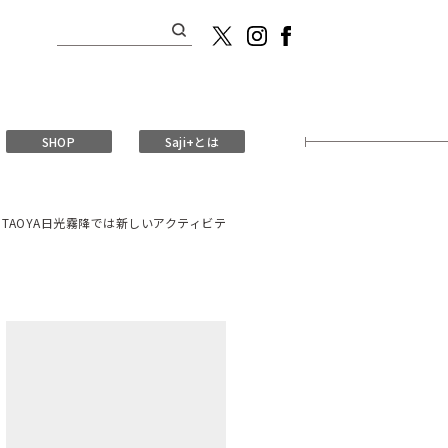
検
索:
SHOP
Saji+とは
TAOYA日光霧降では新しいアクティビテ