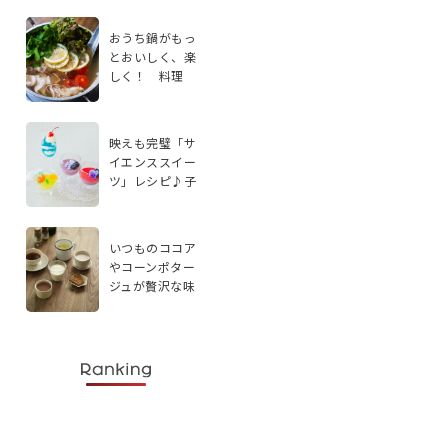
おうち鍋がもっ
とおいしく、楽
しく！ 料理
家・エダジュン
さんに聞く、手
軽なアレンジ2品
映えも完璧「サ
イエンススイー
ツ」レシピ♪子
どもと楽しく実
験感覚で作ろう
いつものココア
やコーンポター
ジュが贅沢な味
わいに。スパイ
スを使ったドリ
ンクレシピ5選