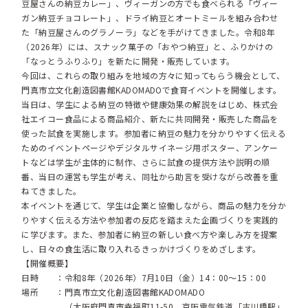
豆屋さんの納豆カレー」、ヴィーガンの方でも食べられる「ヴィー
ガン納豆チョコレート」、ドライ納豆とオートミールを組み合わせ
た「納豆屋さんのグラノーラ」などを手がけてきました。令和8年
（2026年）には、スナック菓子の「おやつ納豆」と、ふりかけの
「なっとうふりふり」を新たに開発・販売しています。
今回は、これらの取り組みを地域の方々に知ってもらう機会として、
門真市立文化創造図書館KADOMADOで食育イベントを開催します。
当日は、学生による納豆の特徴や健康効果の解説をはじめ、株式会
社エイコー食品による商品紹介、新たに共同開発・販売した商品を
使った試食を実施します。参加者に納豆の魅力を分かりやすく伝える
ためのイベントページやデジタルサイネージ用ポスター、アンケー
トなどは学生が主体的に制作、さらに試食の提供方法や説明の順
番、当日の運営も学生が考え、同社から助言を受けながら改善を重
ねてきました。
本イベントを通じて、学生は企業と協働しながら、商品の魅力を分か
りやすく伝える方法や参加者の反応を踏まえた企画づくりを実践的
に学びます。また、参加者に納豆の新しい食べ方や楽しみ方を提案
し、日々の食生活に取り入れるきっかけづくりをめざします。
【開催概要】
日時 ：令和8年（2026年）7月10日（金）14：00～15：00
場所 ：門真市立文化創造図書館KADOMADO
（大阪府門真市幸福町11-50、京阪電気鉄道「古川橋駅」