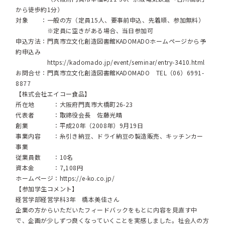
から徒歩約1分）
対象 ：一般の方（定員15人、要事前申込、先着順、参加無料）
※定員に空きがある場合、当日参加可
申込方法：門真市立文化創造図書館KADOMADOホームページから予
約申込み
https://kadomado.jp/event/seminar/entry-3410.html
お問合せ：門真市立文化創造図書館KADOMADO TEL（06）6991-
8877
【株式会社エイコー食品】
所在地 ：大阪府門真市大橋町26-23
代表者 ：取締役会長 佐藤光晴
創業 ：平成20年（2008年）9月19日
事業内容 ：糸引き納豆、ドライ納豆の製造販売、キッチンカー
事業
従業員数 ：10名
資本金 ：7,108円
ホームページ：
https://e-ko.co.jp/
【参加学生コメント】
経営学部経営学科3年 橋本美佳さん
企業の方からいただいたフィードバックをもとに内容を見直す中
で、企画が少しずつ良くなっていくことを実感しました。社会人の方