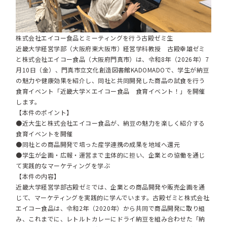
株式会社エイコー⾷品とミーティングを行う古殿ゼミ生
近畿大学経営学部（大阪府東大阪市）経営学科教授 古殿幸雄ゼミ
と株式会社エイコー食品（大阪府門真市）は、令和8年（2026年）7
月10日（金）、門真市立文化創造図書館KADOMADOで、学生が納豆
の魅力や健康効果を紹介し、同社と共同開発した商品の試食を行う
食育イベント「近畿大学×エイコー食品 食育イベント！」を開催
します。
【本件のポイント】
●近大生と株式会社エイコー食品が、納豆の魅力を楽しく紹介する
食育イベントを開催
●同社との商品開発で培った産学連携の成果を地域へ還元
●学生が企画・広報・運営まで主体的に担い、企業との協働を通じ
て実践的なマーケティングを学ぶ
【本件の内容】
近畿大学経営学部古殿ゼミでは、企業との商品開発や販売企画を通
じて、マーケティングを実践的に学んでいます。古殿ゼミと株式会社
エイコー食品は、令和2年（2020年）から共同で商品開発に取り組
み、これまでに、レトルトカレーにドライ納豆を組み合わせた「納