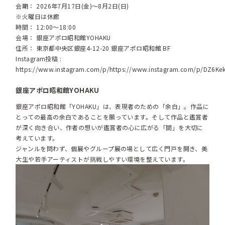
会期： 2026年7月17日(金)～8月2日(日)
※火曜日は休廊
時間： 12:00～18:00
会場： 銀座アポロ昭和館YOHAKU
住所： 東京都中央区銀座4-12-20 銀座アポロ昭和館 BF
Instagram投稿 :
https://www.instagram.com/p/https://www.instagram.com/p/DZ6Ke
銀座アポロ昭和館YOHAKU
銀座アポロ昭和館「YOHAKU」は、表現者のための「余白」。作品に
とっての最高の余白であることを願っています。そして作品と鑑賞者
が深く向き合い、作者の想いが鑑賞者の心に広がる「間」を大切に
考えています。
ジャンルを問わず、個展やグループ展の場として広く門戸を開き、美
大生や若手アーティストが挑戦しやすい環境を整えています。