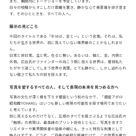
また、期間内にトークショーを予定しています。
日々の喧騒からすこしだけ距離を置き、静かな心で美意識を研ぎ澄ま
す、そのひとときを、すべての人へ。
展示の見どころ
今回のタイトルである「半分は、全と一」という言葉。それは、私
たちが生きる世界の、目に見えていない境界線のことかもしれませ
ん。
日常と非日常。生と死。在ると無い。あるいは、個と、全。内側と
外側。広谷氏がファインダーの向こう側に捉える世界は、普段私た
ちがやり過ごしてしまう世界の真理。とても静かに、しかし逃れられ
ない強さで私たちの目を捉えます。
写真を愛するすべての人、そして表現の未来を見つめる方へ
写真の文化が深く根を下ろす銀座という街のなかで、「銀座アポロ
昭和館YOHAKU」はいつも新しい表現の可能性を探す場所でありたい
と考えています。
目に見えるものだけでなく、五感のすべてを揺さぶるような広谷氏の
「触感」の表現は、最高峰のプリント技術とともに、写真を志すク
リエイターや業界関係者の皆様の眼にも、きっと特別な刺激として
映るはずです。どうぞ、ご自身の純粋な視線だけで、この世界を確か