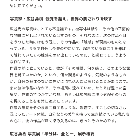
めに来てください。
写真家・広谷勇樹 ―― 視覚を超え、世界の肌ざわりを映す
広谷氏の写真は、とても不思議です。被写体は紙や、その他の平面的
な物質に写し出されているはずのもの。それなのに、次の作品へ目
をうつした時にはもう既に、その作品の「触感」が現実のものとな
っている。まるで自分は今夢の中にいて、起きている時に手を伸ばし
て触れていたその触感を思い出しているのだ、と感じてしまうよう
な作品です。
作品の前に立っていると、彼が「その瞬間、何を感じ、どのような世
界を見ていたのか」という、何か観念のような、気配のようなもの
が、自分の身体のなかに静かに流れ込んだと感じることがあります。
また彼は作品のなかで、その場所に流れていた、たとえば湿った空
気や、物質の持つかすかな熱、あるいは境界線に漂う気配そのもの
を捉えることをも常に追求しています。
作家の感覚をそのまま共有するような、親密で、すこしの切なさも
混じったアート体験。自分なりの美学を持って生き続けている私たち
の心に、彼の作品が深く染み入るのは、きっとそのためです。
広谷勇樹 写真展「半分は、全と一」展示概要