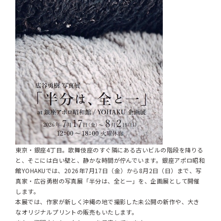
東京・銀座4丁目。歌舞伎座のすぐ隣にある古いビルの階段を降りる
と、そこには白い壁と、静かな時間が佇んでいます。銀座アポロ昭和
館YOHAKUでは、2026年7月17日（金）から8月2日（日）まで、写
真家・広谷勇樹の写真展「半分は、全と一」を、企画展として開催
します。
本展では、作家が新しく沖縄の地で撮影した未公開の新作や、大き
なオリジナルプリントの販売もいたします。