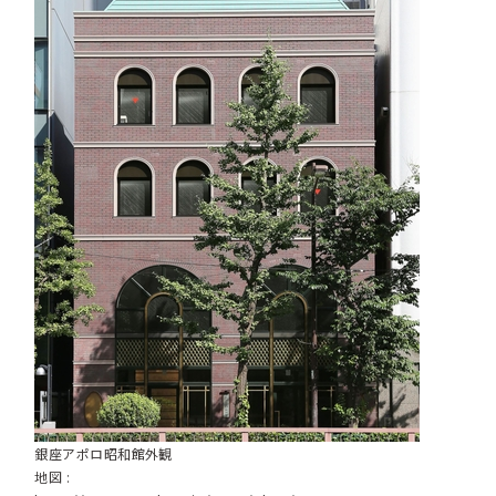
銀座アポロ昭和館外観
地図 :