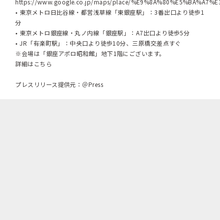
https://www.google.co.jp/maps/place/%E9%8A%80%E5%BA
• 東京メトロ日比谷線・都営浅草線「東銀座駅」：3番出口より徒歩1
分
• 東京メトロ銀座線・丸ノ内線「銀座駅」：A7出口より徒歩5分
• JR「有楽町駅」：中央口より徒歩10分、三原橋交差点すぐ
※会場は「銀座アポロ昭和館」地下1階にございます。
詳細はこちら
プレスリリース提供元：＠Press