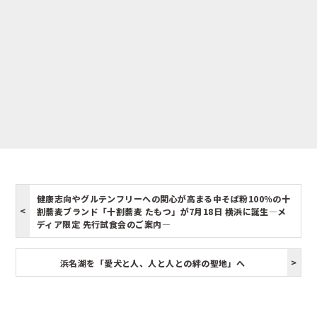
健康志向やグルテンフリーへの関心が高まる中そば粉100％の十
割蕎麦ブランド「十割蕎麦 たもつ」が7月18日 横浜に誕生―メ
ディア限定 先行試食会のご案内―
浜名湖を「愛犬と人、人と人との絆の聖地」へ