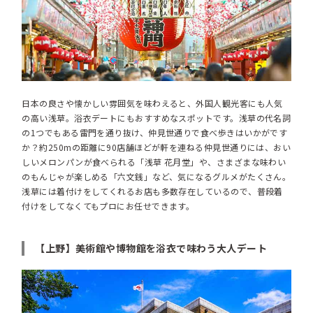
日本の良さや懐かしい雰囲気を味わえると、外国人観光客にも人気
の高い浅草。浴衣デートにもおすすめなスポットです。浅草の代名詞
の1つでもある雷門を通り抜け、仲見世通りで食べ歩きはいかがです
か？約250mの距離に90店舗ほどが軒を連ねる仲見世通りには、おい
しいメロンパンが食べられる「浅草 花月堂」や、さまざまな味わい
のもんじゃが楽しめる「六文銭」など、気になるグルメがたくさん。
浅草には着付けをしてくれるお店も多数存在しているので、普段着
付けをしてなくてもプロにお任せできます。
【上野】美術館や博物館を浴衣で味わう大人デート