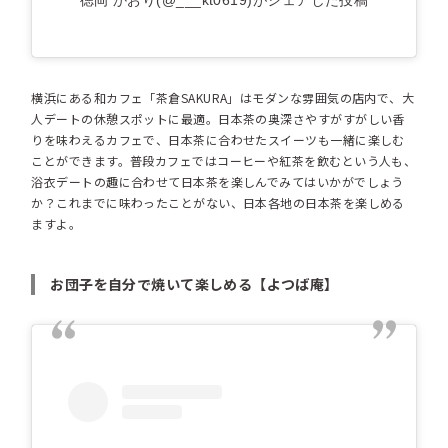
徳岡 かおり(@___kt0619)がシェアした投稿
横浜にある和カフェ「茶倉SAKURA」はモダンな雰囲気の店内で、大
人デートの休憩スポットに最適。日本茶の奥深さやすがすがしい香
りを味わえるカフェで、日本茶に合わせたスイーツも一緒に楽しむ
ことができます。普段カフェではコーヒーや紅茶を飲むという人も、
浴衣デートの趣に合わせて日本茶を楽しんでみてはいかがでしょう
か？これまでに味わったことがない、日本各地の日本茶を楽しめる
ますよ。
お団子を自分で焼いて楽しめる【よつば庵】