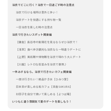
浴衣でどこに行く？浴衣で一日過ごす時の注意点
浴衣で行ける場所は意外と多い！
浴衣デートを快適にする持ち物一覧
一日浴衣を楽しむ時の注意点
浴衣で行きたいスポット関東編
【鎌倉】長谷寺の紫陽花を見るならぜひ浴衣で！
【浅草】食べ歩き観光も浴衣なら一味違うデートに
【上野】美術館や博物館を浴衣で味わう大人デート
【川越】レトロな街並みを浴衣で散策♪
一休みするなら。浴衣で行きたいカフェ関東編
一度は行きたい！絶品かき氷【ひみつ堂】
日本茶が楽しめる和カフェ【茶倉SAKURA】
お団子を自分で焼いて楽しめる【よつば庵】
いつもと違う雰囲気で夏のデートを楽しもう！