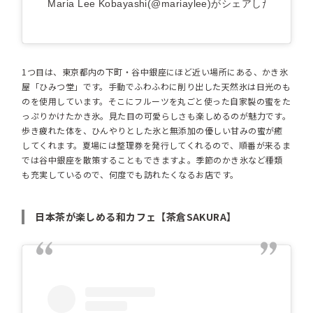
Maria Lee Kobayashi(@mariaylee)がシェアした投稿
1つ目は、東京都内の下町・谷中銀座にほど近い場所にある、かき氷
屋「ひみつ堂」です。手動でふわふわに削り出した天然氷は日光のも
のを使用しています。そこにフルーツを丸ごと使った自家製の蜜をた
っぷりかけたかき氷。見た目の可愛らしさも楽しめるのが魅力です。
歩き疲れた体を、ひんやりとした氷と無添加の優しい甘みの蜜が癒
してくれます。夏場には整理券を発行してくれるので、順番が来るま
では谷中銀座を散策することもできますよ。季節のかき氷など種類
も充実しているので、何度でも訪れたくなるお店です。
日本茶が楽しめる和カフェ【茶倉SAKURA】