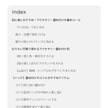
初心者におすすめ！アクセサリー重ね付けの基本ルール
「3つ以内」でまとめる
長さ・位置で差をつける
服や小物とのバランスで決める
なりたい印象で変わるアクセサリー重ね付け術
【統一感】色・素材をそろえる
【抜け感】1点だけアクセントを入れる
【上品さ】繊細・シンプルなデザインでまとめる
【リング】重ね付けのコツ＆おすすめアイテム
コツ①同じ指に重ね付け
コツ②主役リングは中指か人差し指に
コツ③両手アシンメトリーにする
コツ④間隔をあけて違う指に