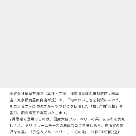
株式会社亀屋万年堂（本社・工場：神奈川県横浜市都筑区 / 総本
店：東京都目黒区自由が丘）は、「旬のおいしさを贅沢に味わう」
をコンセプトに旬のフルーツや野菜を使用した「贅沢“旬”大福」を
各月、期間限定で販売いたします。
7月限定で登場するのは、国産大粒ブルーベリーの果汁あふれる美味
しさと、キリ クリームチーズの濃厚なコクを楽しめる、夏限定の贅
沢な大福。『手包みブルーベリーチーズ大福』（1個302円(税込)・