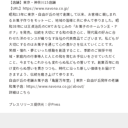
【店舗】東京・神奈川15店舗
【URL】
https://www.navona.co.jp/
昭和13年に東京・自由が丘の地で創業して以来、お客様に親しまれ
るお菓子作りをモットーに、地域の皆様と共に歩んで参りました。昭
和38年には王貞治氏のCMでおなじみの「お菓子のホームラン王・ナ
ボナ」を発売。伝統を大切にする和の佳き心と、現代風の好みに合
わせた洋のセンスが織りなす当社の代表商品でございます。私どもが
大切にするのはお菓子を通じて心の豊かさを伝えていくことです。
笑顔・憧れ・夢といった感動を創造すること、季節のご挨拶や地
域・家庭内の行事等人と人との和を育むお手伝いをさせていただく
こと、今までもこれからも変わらぬ私どもの誓いです。創業百年に向
け変わらぬ想いを貫きつつも、時代に沿った新しい価値をお届けで
きますよう、伝統を磨き上げて参ります。
自由が丘の老舗お菓子店「亀屋万年堂」 | 東京・自由が丘発祥の老舗
和菓子店 :
https://www.navona.co.jp/about/
詳細はこちら
プレスリリース提供元：＠Press