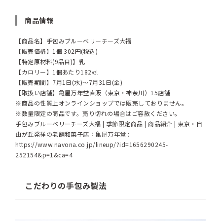
商品情報
【商品名】手包みブルーベリーチーズ大福
【販売価格】1個 302円(税込)
【特定原材料(9品目)】乳
【カロリー】1個あたり182㎉
【販売期間】7月1日(水)～7月31日(金)
【取扱い店舗】亀屋万年堂直販（東京・神奈川）15店舗
※商品の性質上オンラインショップでは販売しておりません。
※数量限定の商品です。売り切れの場合はご容赦ください。
手包みブルーベリーチーズ大福 | 季節限定商品 | 商品紹介 | 東京・自
由が丘発祥の老舗和菓子店：亀屋万年堂 :
https://www.navona.co.jp/lineup/?id=1656290245-
252154&p=1&ca=4
こだわりの手包み製法