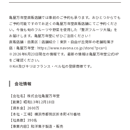
亀屋万年堂直販店舗では事前のご予約も承ります。おひとつからでも
ご予約可能ですのでお近くの亀屋万年堂直販店舗にてご予約くださ
い。今後も旬のフルーツや野菜を使用した「贅沢フルーツ大福」を
お届けします。亀屋万年堂にぜひご注目ください！
直販店舗：目黒区｜店舗紹介｜東京・自由が丘発祥の老舗和菓子
店：亀屋万年堂 :
https://www.navona.co.jp/store/?pca=1
※2026年6月23日現在の情報です。最新の情報は亀屋万年堂公式HP
をご確認ください。
※Kiri及びキリはフランス・ベル社の登録商標です。
会社情報
【会社名】株式会社亀屋万年堂
【創業】昭和13年12月18日
【資本金】2600万
【本社・工場】横浜市都筑区折本町470番地
【社員数】390名
【事業内容】和洋菓子製造・販売