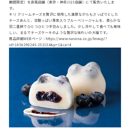
期間限定）を直販店舗（東京・神奈川15店舗）にて販売いたしま
す。
キリ クリームチーズを贅沢に使用した濃厚ながらもさっぱりとした
チーズあんと、甘酸っぱい果実入りブルーベリージャムを、柔らかな
羽二重餅でひとつひとつ手包みしました。少し冷やして食べても美味
しい、まるでチーズケーキのような贅沢な味わいの大福です。
商品詳細WEBページ：
https://www.navona.co.jp/lineup/?
id=1656290245-252154&p=1&ca=4