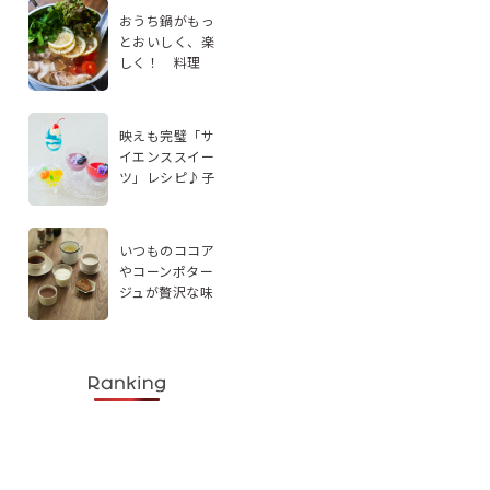
おうち鍋がもっ
とおいしく、楽
しく！ 料理
家・エダジュン
さんに聞く、手
軽なアレンジ2品
映えも完璧「サ
イエンススイー
ツ」レシピ♪子
どもと楽しく実
験感覚で作ろう
いつものココア
やコーンポター
ジュが贅沢な味
わいに。スパイ
スを使ったドリ
ンクレシピ5選