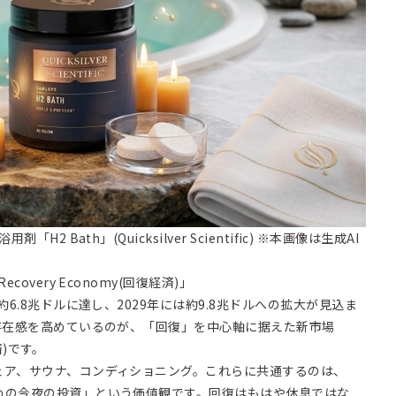
2 Bath」(Quicksilver Scientific) ※本画像は生成AI
。
overy Economy(回復経済)」
約6.8兆ドルに達し、2029年には約9.8兆ドルへの拡大が見込ま
存在感を高めているのが、「回復」を中心軸に据えた新市場
済)です。
ェア、サウナ、コンディショニング。これらに共通するのは、
めの今夜の投資」という価値観です。回復はもはや休息ではな