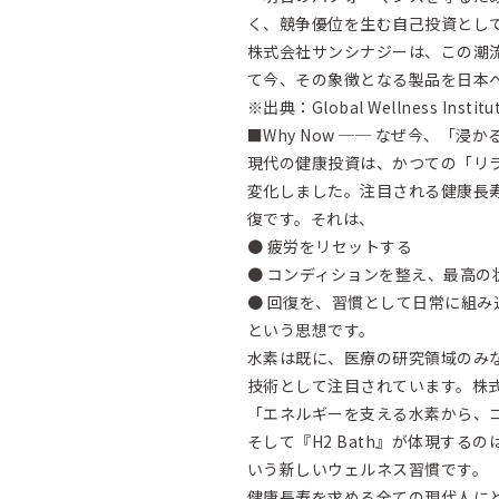
く、競争優位を生む自己投資とし
株式会社サンシナジーは、この潮
て今、その象徴となる製品を日本
※出典：Global Wellness Institu
■Why Now ── なぜ今、「浸
現代の健康投資は、かつての「リ
変化しました。注目される健康長
復です。それは、
● 疲労をリセットする
● コンディションを整え、最高の
● 回復を、習慣として日常に組み
という思想です。
水素は既に、医療の研究領域のみ
技術として注目されています。株
「エネルギーを支える水素から、
そして『H2 Bath』が体現す
いう新しいウェルネス習慣です。
健康長寿を求める全ての現代人に