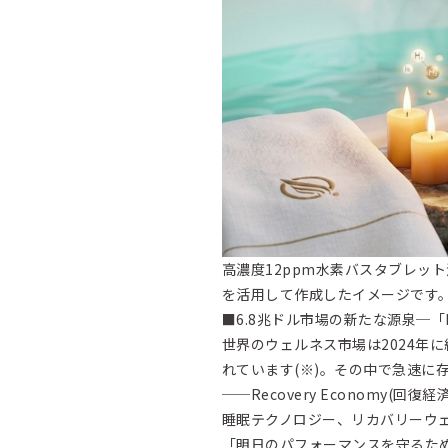
高濃度12ppm水素バスタブレット浴用剤「H
を活用して作成したイメージです
■6.8兆ドル市場の新たな源泉─「Rec
世界のウェルネス市場は2024年に
れています(※)。その中で急速に
──Recovery Economy(回復経
睡眠テクノロジー、リカバリーウ
「明日のパフォーマンスを守るた