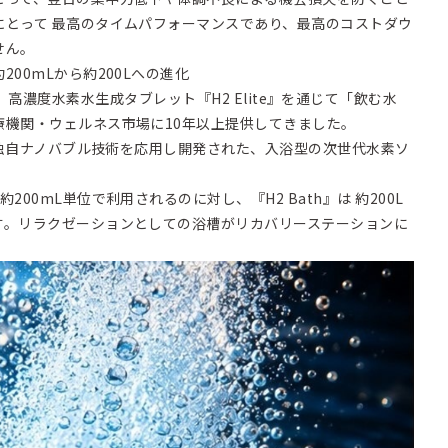
にとって 最高のタイムパフォーマンスであり、最高のコストダウ
せん。
00mLから約200Lへの進化
cはこれまで、高濃度水素水生成タブレット『H2 Elite』を通じて「飲む水
療機関・ウェルネス市場に10年以上提供してきました。
見と独自ナノバブル技術を応用し開発された、入浴型の次世代水素ソ
00mL単位で利用されるのに対し、『H2 Bath』は 約200L
す。リラクゼーションとしての浴槽がリカバリーステーションに