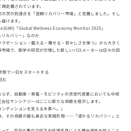
て再定義されています。
流の次の到達点を「翌朝リカバリー市場」と定義しました。そし
へ届けます。
te(GWI)「Global Wellness Economy Monitor 2025」
かるリカバリー」なのか
ラクゼーション・鍛える・痩せる・若々しさを保つ」から大きく
寿市場で、医学の研究が示唆した新しいバロメーターは日々の回
状態で一日をスタートする
込む
ならず、自動車・発電・モビリティの次世代産業においても中核
式会社サンシナジーはここに新たな命題を提示します。
コンディションを支える水素へ。」
るのは、その命題の最も身近な実践形態──「浸かるリカバリー」と
とって、翌日の集中力低下や体調不良による機会損失を防ぐこと