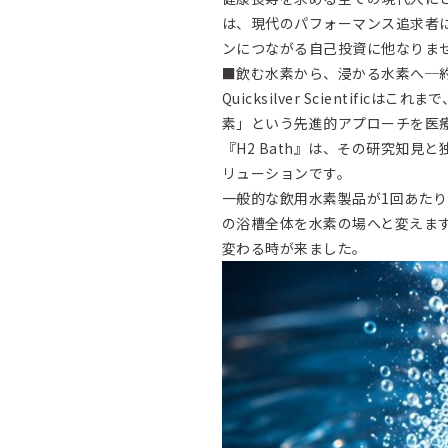
は、現代のパフォーマンス追求者
ンにつながる自己投資に他なりま
■飲む水素から、浸かる水素へ─約2
Quicksilver Scientifi
素」という先進的アプローチを医
『H2 Bath』は、その研究知
リューションです。
一般的な飲用水素製品が1回あたり約2
の浴槽全体を水素の場へと変えま
変わる時が来ました。