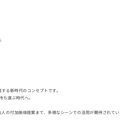
上
唱する新時代のコンセプトです。
回復を持ち運ぶ時代へ。
から法人の付加価値提案まで、多様なシーンでの活用が期待されてい