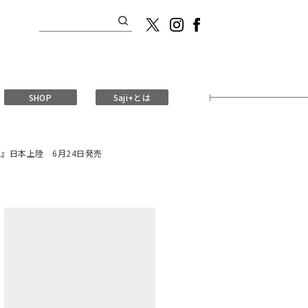
検
索:
SHOP
Saji+とは
』日本上陸 6月24日発売