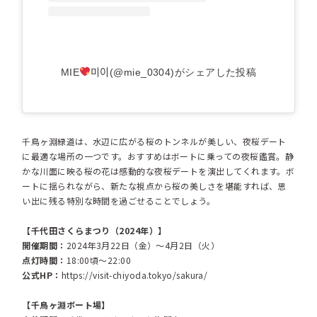
MIE
미이(@mie_0304)がシェアした投稿
千鳥ヶ淵緑道は、水辺に広がる桜のトンネルが美しい、夜桜デート
に最適な場所の一つです。おすすめはボートに乗っての夜桜鑑賞。静
かな川面に映る桜の花は感動的な夜桜デートを演出してくれます。ボ
ートに揺られながら、新たな視点から桜の美しさを堪能すれば、思
い出に残る特別な時間を過ごせることでしょう。
【千代田さくらまつり（2024年）】
開催期間：
2024年3月22日（金）～4月2日（火）
点灯時間：
18:00頃～22:00
公式HP：
https://visit-chiyoda.tokyo/sakura/
【千鳥ヶ淵ボート場】