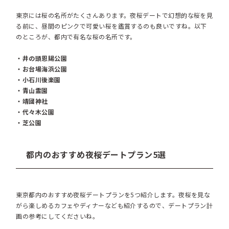
東京には桜の名所がたくさんあります。夜桜デートで幻想的な桜を見
る前に、昼間のピンクで可愛い桜を鑑賞するのも良いですね。以下
のところが、都内で有名な桜の名所です。
・井の頭恩賜公園
・お台場海浜公園
・小石川後楽園
・青山霊園
・靖國神社
・代々木公園
・芝公園
都内のおすすめ夜桜デートプラン5選
東京都内のおすすめ夜桜デートプランを5つ紹介します。夜桜を見な
がら楽しめるカフェやディナーなども紹介するので、デートプラン計
画の参考にしてくださいね。