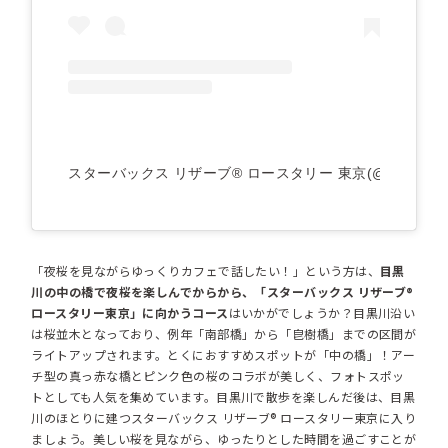
スターバックス リザーブ®︎ ロースタリー 東京(@starbuck
「夜桜を見ながらゆっくりカフェで話したい！」という方は、
目黒
川の中の橋で夜桜を楽しんでからから、「スターバックス リザーブ®
ロースタリー東京」に向かうコース
はいかがでしょうか？目黒川沿い
は桜並木となっており、例年「南部橋」から「皀樹橋」までの区間が
ライトアップされます。とくにおすすめスポットが「中の橋」！アー
チ型の真っ赤な橋とピンク色の桜のコラボが美しく、フォトスポッ
トとしても人気を集めています。目黒川で散歩を楽しんだ後は、目黒
川のほとりに建つスターバックス リザーブ® ロースタリー東京に入り
ましょう。美しい桜を見ながら、ゆったりとした時間を過ごすことが