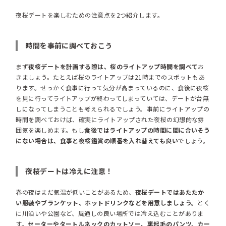
夜桜デートを楽しむための注意点を2つ紹介します。
時間を事前に調べておこう
まず
夜桜デートを計画する際は、桜のライトアップ時間を調べて
お
きましょう。たとえば桜のライトアップは21時までのスポットもあ
ります。せっかく食事に行って気分が高まっているのに、食後に夜桜
を見に行ってライトアップが終わってしまっていては、デートが台無
しになってしまうことも考えられるでしょう。事前にライトアップの
時間を調べておけば、確実にライトアップされた夜桜の幻想的な雰
囲気を楽しめます。もし
食後ではライトアップの時間に間に合いそう
にない場合は、食事と夜桜鑑賞の順番を入れ替えても良い
でしょう。
夜桜デートは冷えに注意！
春の夜はまだ気温が低いことがあるため、
夜桜デートではあたたか
い服装やブランケット、ホットドリンクなどを用意しましょう。
とく
に川沿いや公園など、風通しの良い場所では冷え込むことがありま
す。
セーターやタートルネックのカットソー、裏起毛のパンツ、カー