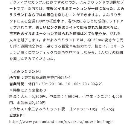
アクティブなカップルにおすすめなのが、よみうりランドの遊園地デ
ートです。園内では、
夜桜とイルミネーションが一緒になった、よみ
うりランドならではの景色
を楽しむことができますよ。よみうりラ
ンドにある全長180mの桜並木は、春の夜になると幻想的にライトア
ップされます
。美しいピンク色のライトで照らされた桜の木々と、
宝石色のイルミネーションで彩られた植物はとても華やか。
訪れる
人々を魅了します。またよみうりランドでは、約160mの高さから光
り輝く遊園地全体を一望できる観覧車も魅力です。桜とイルミネーシ
ョンが輝くロマンティックな景色を見下ろしながら、2人だけの時間
を楽しんでみてくださいね。
【よみうりランド】
所在地：
東京都稲城市矢野口4015−1
営業時間：
休日9：30～20：30、10：00～20：30など
※時期により変動あり
料金：
大人：5,800円、中高生：4,600円、小学生・シニア：4,000
円、未就学児2,400円
アクセス：
京王よみうりランド駅 ゴンドラ5〜10分 バス5分
公式HP：
https://www.yomiuriland.com/sp/sakura/index.html#night