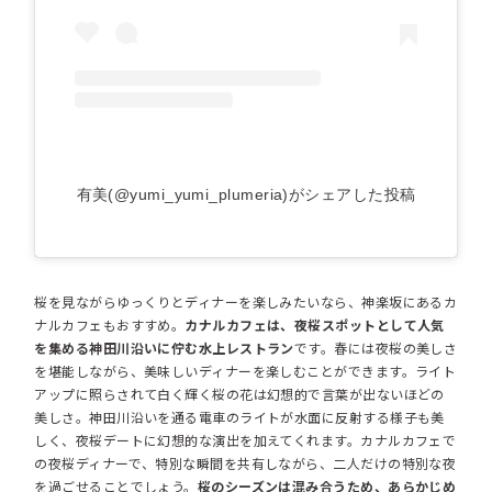
有美(@yumi_yumi_plumeria)がシェアした投稿
桜を見ながらゆっくりとディナーを楽しみたいなら、神楽坂にあるカ
ナルカフェもおすすめ。
カナルカフェは、夜桜スポットとして人気
を集める神田川沿いに佇む水上レストラン
です。春には夜桜の美しさ
を堪能しながら、美味しいディナーを楽しむことができます。ライト
アップに照らされて白く輝く桜の花は幻想的で言葉が出ないほどの
美しさ。神田川沿いを通る電車のライトが水面に反射する様子も美
しく、夜桜デートに幻想的な演出を加えてくれます。カナルカフェで
の夜桜ディナーで、特別な瞬間を共有しながら、二人だけの特別な夜
を過ごせることでしょう。
桜のシーズンは混み合うため、あらかじめ