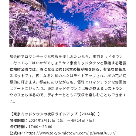
都会的でロマンチックな夜桜を楽しみたいなら、東京ミッドタウン
に行ってみてはいかがでしょうか？
東京ミッドタウンと隣接する港区
立檜町公園では、春になると約150本の桜が咲き誇る、有名なお花見
スポット
です。夜になると桜の木々はライトアップされ、桜の花が幻
想的に輝きます。都会にありながらも、優雅でロマンチックな雰囲気
はデートにぴったり。東京ミッドタウンには
桜が見えるレストラン
やカフェもあるので、ディナーとともに夜桜を楽しむことも
できます
よ。
【東京ミッドタウンの夜桜ライトアップ（2024年）】
開催期間：
2024年3月15日（金）～4月14日（日）
点灯時間：
17:00～23:00
公式HP：
https://www.tokyo-midtown.com/jp/event/6897/