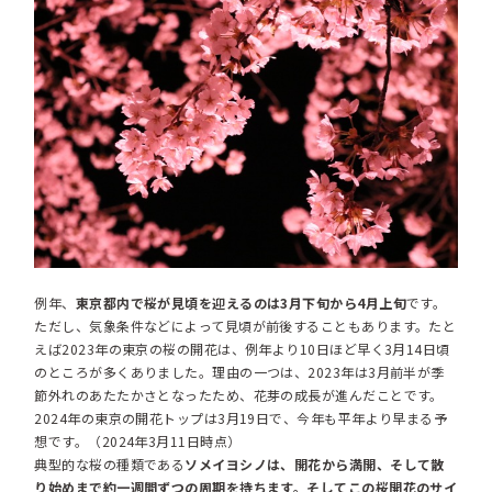
例年、
東京都内で桜が見頃を迎えるのは3月下旬から4月上旬
です。
ただし、気象条件などによって見頃が前後することもあります。たと
えば2023年の東京の桜の開花は、例年より10日ほど早く3月14日頃
のところが多くありました。理由の一つは、2023年は3月前半が季
節外れのあたたかさとなったため、花芽の成長が進んだことです。
2024年の東京の開花トップは3月19日で、今年も平年より早まる予
想です。（2024年3月11日時点）
典型的な桜の種類である
ソメイヨシノは、開花から満開、そして散
り始めまで約一週間ずつの周期を持ちます。そしてこの桜開花のサイ