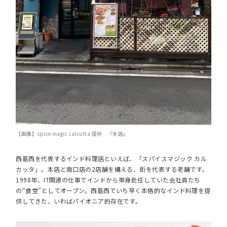
【画像】spice magic calcutta 提供 『本店』
西葛西を代表するインド料理店といえば、「スパイスマジック カル
カッタ」。本店と南口店の2店舗を構える、街を代表する老舗です。
1998年、IT関連の仕事でインドから単身赴任していた会社員たち
の“食堂”としてオープン。西葛西でいち早く本格的なインド料理を提
供してきた、いわばパイオニア的存在です。