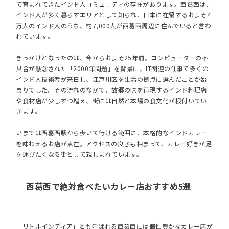
て育まれてきたインド人コミュニティの存在があります。西葛西は、
インド人が多く暮らすエリアとして知られ、日本に在留するおよそ4
万人のインド人のうち、約7,000人が西葛西周辺に住んでいると言わ
れています。
きっかけとなったのは、今からおよそ25年前。コンピューターの不
具合が懸念された「2000年問題」を背景に、IT関連の仕事で多くの
インド人技術者が来日し、江戸川区を生活の拠点に選んだことが始
まりでした。その流れのなかで、故郷の味を再現するインド料理店
や食材店が少しずつ増え、街には自然と本場の食文化が根付いてい
きます。
いまでは西葛西駅から歩いて行ける範囲に、本格的なインドカレー
を味わえるお店が点在。アクセスの良さも相まって、カレー好きが足
を運びたくなる街として親しまれています。
西葛西で絶対食べたいカレー店おすすめ5選
「リトルインディア」とも呼ばれる西葛西には個性豊かなカレー店が