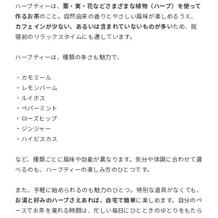
ハーブティーは、
葉・実・花などさまざまな植物（ハーブ）を使って
作るお茶
のこと。自然由来の香りとやさしい風味が楽しめるうえ、
カフェインが少ない、あるいは含まれていないものが多い
ため、就
寝前のリラックスタイムにも適しています。
ハーブティーは、種類の多さも魅力で、
・カモミール
・レモンバーム
・ルイボス
・ペパーミント
・ローズヒップ
・ジンジャー
・ハイビスカス
など、種類ごとに風味や効能が異なります。気分や体調に合わせて選
べるのも、ハーブティーの楽しみ方のひとつです。
また、手軽に始められるのも魅力のひとつ。特別な道具がなくても、
お湯と好みのハーブさえあれば、自宅で簡単
に楽しめます。自分のペ
ースでお茶を淹れる時間は、忙しい毎日にひとときのゆとりをもたら