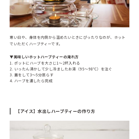
寒い日や、身体を内側から温めたいときにぴったりなのが、ホット
でいただくハーブティーです。
▼美味しいホットハーブティーの淹れ方
ポットにハーブを大さじ1〜2杯入れる
いったん沸かして少し冷ましたお湯（95〜98℃）を注ぐ
蓋をして3〜5分蒸らす
ハーブを濾したら完成
【アイス】水出しハーブティーの作り方