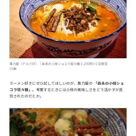
萬力屋（アルパ3F）｜森永の小枝ショコラ担々麺 1,200円※1日限定
10食
ラーメン好きにぜひ試してほしいのが、萬力屋の
「森永の小枝ショ
コラ坦々麺」
。考案するときには小枝の美味しさをどう活かすか苦
労されたのだとか。