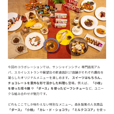
今回のコラボレーションでは、サンシャインシティ 専門店街アル
パ、スカイレストランや展望台の飲食店計17店舗がそれぞれ趣向を
凝らしたオリジナルメニューを楽しめます。
スイーツはもちろん、
チョコレートを意外な形で活かした料理
も登場。例えば、
「小枝」
を使った坦々麺
や
「ダース」を使ったビーフシチュー
など、ユニー
クな組み合わせが魅力です。
どれもここでしか味わえない特別なメニュー。森永製菓の人気商品
「ダース」「小枝」「カレ・ド・ショコラ」「ミルクココア」
を使っ