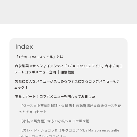
「1チョコ for 1スマイル」とは
森永製菓×サンシャインシティ「1チョコ for 1スマイル」森永チョコ
レートコラボメニュー企画 ｜開催概要
実際にどんなメニューが楽しめるの？気になるコラボメニューをチ
ェック！
実食レポート！コラボメニューを味わってみました
【ダース×中華旬彩料理・火鍋 聚】若鶏唐揚げ＆森永ダースを使
ったチョコセット
【小枝×萬力屋】森永の小枝ショコラ坦々麺
【カレ・ド・ショコラ＆ミルクココア ×La Maison ensoleille
table】ローズショコラベリー