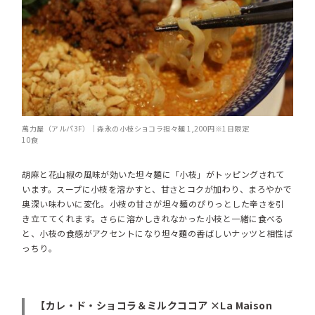
萬力屋（アルパ3F）｜森永の小枝ショコラ担々麺 1,200円※1日限定
10食
胡麻と花山椒の風味が効いた坦々麺に「小枝」がトッピングされて
います。スープに小枝を溶かすと、甘さとコクが加わり、まろやかで
奥深い味わいに変化。小枝の甘さが坦々麺のぴりっとした辛さを引
き立ててくれます。さらに溶かしきれなかった小枝と一緒に食べる
と、小枝の食感がアクセントになり坦々麺の香ばしいナッツと相性ば
っちり。
【カレ・ド・ショコラ＆ミルクココア ×La Maison