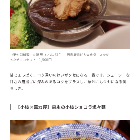
中華旬彩料理・火鍋 聚（アルパ3F）｜若鳥唐揚げ＆森永ダースを使
ったチョコセット 1,500円
甘じょっぱく、コク深い味わいがクセになる一品です。ジューシーな
甘さの唐揚げに深みのあるコクをプラスし、意外にもクセになる美
味しさ。
【小枝×萬力屋】森永の小枝ショコラ坦々麺