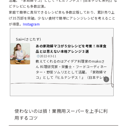
活躍。「家政婦マコ」として『ヒルナンデス！(日本テレビ系列)』な
どテレビにも多数出演。
家庭で簡単に真似できるレシピ本も多数出版しており、累計売り上
げ35万部を突破。少ない食材で簡単にアレンジレシピを考えること
が得意。
Instagram
Saji+(さじたす)
あの家政婦マコが５分レシピを考案！冷凍食
品とは思えない本格アレンジ３選
2022-03-11
教えてくれるのはアイデア料理家のmakoさ
ん 料理研究家・栄養士・フードコーディネー
ター・野菜ソムリエとして活躍。「家政婦マ
コ」として『ヒルナンデス！』（日本テレビ
系列）などテレビにも多数出演。家庭で簡単
に真似できるレシピ本も多数出版しており、
売上累計35万部を突破している。Instagram
メリットだらけの冷凍食品 アイデア料理家と
して、バラエティやワイドショーに出演する
機会も多いというmakoさん。お仕事で冷凍食
使わないのは損！業務用スーパーを上手に利
品を食べ比べすることもあり、気に入った商
用するコツ
品はプライベートでも購入して、日々の食
卓...