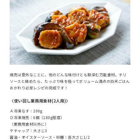
焼売は意外なことに、他のどんな味付けとも馴染む万能食材。チリ
ソースと絡めたら、たっぷり味を吸ってボリューム満点の白米ごはん
おかわり必至レシピの完成です！
〈使い回し業務用食材(2人用)〉
Ａ冷凍なす：200g
Ｄ冷凍焼売：6個（180g程度）
（業務用食材以外に）
ケチャップ：大さじ3
醤油・オイスターソース・砂糖：各大さじ1/2