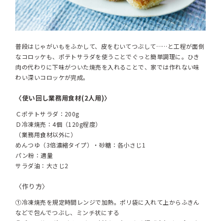
普段はじゃがいもをふかして、皮をむいてつぶして……と工程が面倒
なコロッケも、ポテトサラダを使うことでぐっと簡単調理に。ひき
肉の代わりに下味がついた焼売を入れることで、家では作れない味
わい深いコロッケが完成。
〈使い回し業務用食材(2人用)〉
Ｃポテトサラダ：200g
Ｄ冷凍焼売：4個（120g程度）
（業務用食材以外に）
めんつゆ（3倍濃縮タイプ）・砂糖：各小さじ1
パン粉：適量
サラダ油：大さじ2
〈作り方〉
①冷凍焼売を規定時間レンジで加熱。ポリ袋に入れて上からふきん
などで包んでつぶし、ミンチ状にする