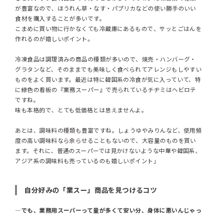
が豊富なので、ほうれん草・なす・パプリカなどの使い勝手のいい
食材を購入することが多いです。
こまめに買い物に行かなくても冷蔵庫にあるもので、サッとごはんを
作れるのが嬉しいポイント。
冷凍食品は調理済みの商品の種類が多いので、焼売・ハンバーグ・
グラタンなど、そのままでも美味しく食べられてアレンジもしやすい
ものをよく買います。最近は特に韓国系の冷食が気に入っていて、特
に緑色の看板の『業務スーパー』で売られているチヂミはヘビロテ
ですね。
味も本格的で、とても低価格とは思えませんよ。
あとは、調味料の種類も豊富ですね。しょうゆやみりんなど、使用頻
度の高い調味料なら余らせることもないので、大容量のものを買い
ます。それに、普通のスーパーでは見かけないような中華や韓国系、
アジア系の調味料も売っているのも嬉しいポイント」
自分好みの「業スー」商品を見つけるコツ
―でも、業務用スーパーって量が多くて安い分、身体に悪いんじゃっ