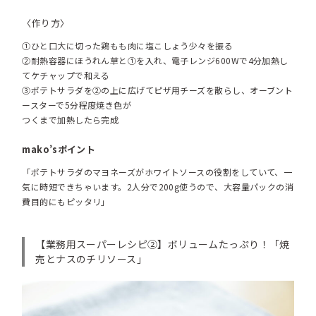
〈作り方〉
①ひと口大に切った鶏もも肉に塩こしょう少々を振る
②耐熱容器にほうれん草と①を入れ、電子レンジ600Wで4分加熱し
てケチャップで和える
③ポテトサラダを②の上に広げてピザ用チーズを散らし、オーブント
ースターで5分程度焼き色が
つくまで加熱したら完成
mako’sポイント
「ポテトサラダのマヨネーズがホワイトソースの役割をしていて、一
気に時短できちゃいます。2人分で200g使うので、大容量パックの消
費目的にもピッタリ」
【業務用スーパーレシピ②】ボリュームたっぷり！「焼
売とナスのチリソース」