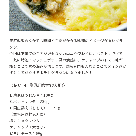
家庭料理のなかでも時間と手間がかかる料理のイメージが強いグラ
タン。
今回は下茹での手間が必要なマカロニを使わずに、ポテトサラダで
一気に時短！マッシュポテト風の食感に、ケチャップのトマト味が
絡むことで味の深みが増します。鶏もも肉も入れることでメインおか
ずとして成立するポテトグラタンになりました！
〈使い回し業務用食材(2人用)〉
Ｂ冷凍ほうれん草：100g
Ｃポテトサラダ：200g
Ｅ国産鶏肉（もも肉）：150g
（業務用食材以外に）
塩こしょう：少々
ケチャップ：大さじ2
ピザ用チーズ：60g