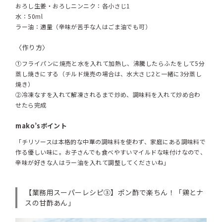
おろし生姜・おろしニンニク：各小さじ1
水：50ml
ラー油：適量（辛味が苦手な人はごま油でも可）
〈作り方〉
①フライパンに焼売と水を入れて加熱し、沸騰したらふたをして5分
蒸し焼きにする（チルド焼売の場合は、水大さじ2と一緒に3分蒸し
焼き）
②冷凍なすを入れて解凍されるまで炒め、調味料を入れて炒め合わ
せたら完成
mako’sポイント
「チリソースは本格的な中華の調味料を使わず、家庭にある調味料で
作る優しい味に。お子さんでも食べやすいマイルドな味付けなので、
辛味が好きな人はラー油を入れて調整してくださいね」
【業務用スーパーレシピ③】ポン酢で楽ちん！「鶏とナ
スの甘酢あん」