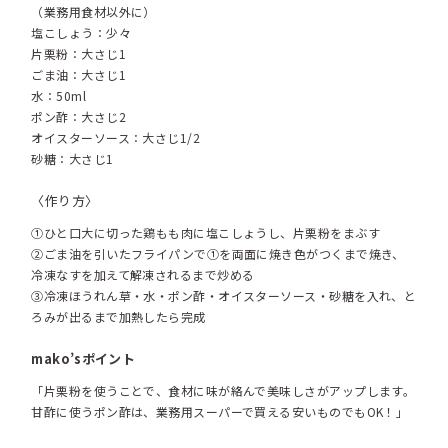
（業務用食材以外に）
塩こしょう：少々
片栗粉：大さじ1
ごま油：大さじ1
水：50ml
ポン酢：大さじ2
オイスターソース：大さじ1/2
砂糖：大さじ1
〈作り方〉
①ひと口大に切った鶏もも肉に塩こしょうし、片栗粉をまぶす
②ごま油を引いたフライパンで①を両面に焼き色がつくまで焼き、
冷凍なすを加えて解凍されるまで炒める
③冷凍ほうれん草・
水・ポン酢・オイスターソース・砂糖を入れ、と
ろみが出るまで加熱したら完成
mako’sポイント
「片栗粉を使うことで、食材に味が絡んで美味しさがアップします。
甘酢に使うポン酢は、業務用スーパーで買える安いものでもOK！」