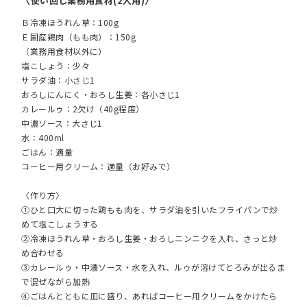
〈使い回し業務用食材(2人用)〉
Ｂ冷凍ほうれん草：100g
Ｅ国産鶏肉（もも肉）：150g
（業務用食材以外に）
塩こしょう：少々
サラダ油：小さじ1
おろしにんにく・おろし生姜：各小さじ1
カレールゥ：2欠け（40g程度）
中濃ソース：大さじ1
水：400ml
ごはん：適量
コーヒー用クリーム：適量（お好みで）
〈作り方〉
①ひと口大に切った鶏もも肉を、サラダ油を引いたフライパンで炒
めて塩こしょうする
②冷凍ほうれん草・おろし生姜・おろしニンニクを入れ、さっと炒
め合わせる
③カレールゥ・中濃ソース・水を入れ、ルゥが溶けてとろみが出るま
で混ぜながら加熱
④ごはんとともに皿に盛り、あればコーヒー用クリームをかけたら