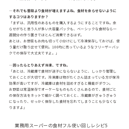
―それでも普段より食材が増えますよね。食材を余らせないように
するコツはありますか？
「まずは、汎用性のあるものを購入するようにすることですね。余
らせがちと思う人が多い大容量パックも、ベーシックな食材なら一
週間分の作り置きでほとんど消費できるはず。
あとは、お野菜もお肉も切って小分けにして冷凍保存しておけば、使
う量だけ取り出せて便利。100均に売っているようなフリーザーバッ
クでの保存で大丈夫ですよ。」
―困ったらとりあえず冷凍、ですね。
「あとは、冷蔵庫で食材が迷子にならないように、しっかり管理し
ておくことが大切です。冷凍庫は物がたくさん詰まっている方が保冷
効果が高いですが、冷蔵庫は食材を詰めすぎると機能がダウン。
お野菜は常温保存でオーケーなものもたくさんあるので、食材ごと
の保存方法をネットで細かく調べておくと、冷蔵庫がぎゅうぎゅう
になったり、せっかく保存した食材を忘れてしまうことも少なくな
りますよ」
業務用スーパーの食材フル使い回しレシピ5