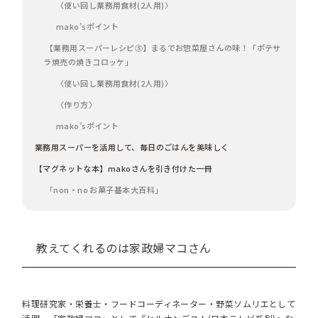
〈使い回し業務用食材(2人用)〉
mako’sポイント
【業務用スーパーレシピ⑤】まるでお惣菜屋さんの味！「ポテサ
ラ焼売の焼きコロッケ」
〈使い回し業務用食材(2人用)〉
〈作り方〉
mako’sポイント
業務用スーパーを活用して、毎日のごはんを美味しく
【マグネットな本】makoさんを引き付けた一冊
「non・no お菓子基本大百科」
教えてくれるのは家政婦マコさん
料理研究家・栄養士・フードコーディネーター・野菜ソムリエとして