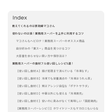
教えてくれるのは家政婦マコさん
使わないのは損！業務用スーパーを上手に利用するコツ
マコさんもヘビロテ！業務用スーパーのオススメ商品
自分好みの「業スー」商品を見つけるコツ
大容量を余らせない買い方や保存法は？
業務用スーパーの食材フル使い回しレシピ5選！
【使い回し食材Ａ】揚げ処理まで済んでいる「冷凍なす」
【使い回し食材Ｂ】冷凍でも栄養満点の「冷凍ほうれん草」
【使い回し食材Ｃ】実はアレンジ自在な「ポテトサラダ」
【使い回し食材Ｄ】中華以外にも使える「冷凍焼売」
【使い回し食材Ｅ】安いのに臭みがなくて美味しい「国産鶏肉」
【業務用スーパーレシピ①】ホワイトソースもマカロニもいらな