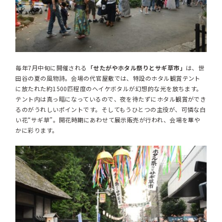
毎年7月中旬に開催される
「せたがやホタル祭りとサギ草市」
は、世
田谷の夏の風物詩。会場の代官屋敷では、特設のホタル観賞テント
に放たれた約1500匹程度のヘイケボタルが幻想的な光を放ちます。
テント内は真っ暗になっているので、夜を待たずにホタル観賞ができ
るのがうれしいポイントです。そしてもうひとつの主役が、可憐な白
い花“サギ草”。開花時期にあわせて展示販売が行われ、会場を華や
かに彩ります。