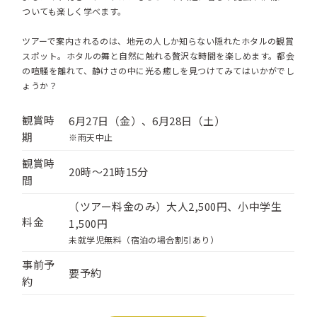
ついても楽しく学べます。
ツアーで案内されるのは、地元の人しか知らない隠れたホタルの観賞
スポット。ホタルの舞と自然に触れる贅沢な時間を楽しめます。都会
の喧騒を離れて、静けさの中に光る癒しを見つけてみてはいかがでし
ょうか？
観賞時
6月27日（金）、6月28日（土）
期
※雨天中止
観賞時
20時～21時15分
間
（ツアー料金のみ）大人2,500円、小中学生
料金
1,500円
未就学児無料（宿泊の場合割引あり）
事前予
要予約
約