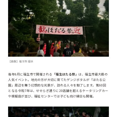
【画像】福生市 提供
毎年6月に福生市で開催される
「福生ほたる祭」
は、福生市最大級の
人気イベント。地元の方が大切に育てたゲンジボタルが「ほたる公
園」周辺を舞う幻想的な光景が、訪れる人々を魅了します。第60回
となる令和7年は、せせらぎ通りに20店舗を超えるケータリングカー
や模擬店が並び、福祉センターでは子ども向け縁日も開催。