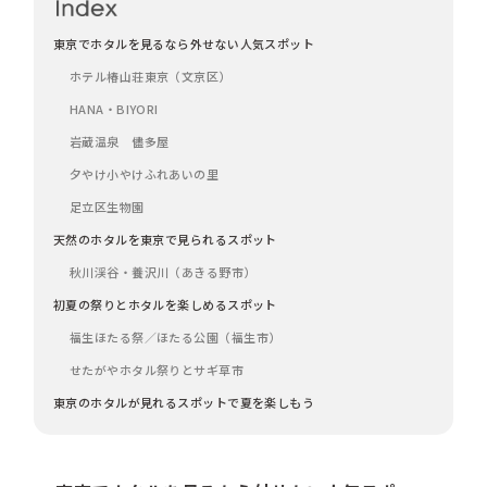
東京でホタルを見るなら外せない人気スポット
ホテル椿山荘東京（文京区）
HANA・BIYORI
岩蔵温泉 儘多屋
夕やけ小やけふれあいの里
足立区生物園
天然のホタルを東京で見られるスポット
秋川渓谷・養沢川（あきる野市）
初夏の祭りとホタルを楽しめるスポット
福生ほたる祭／ほたる公園（福生市）
せたがやホタル祭りとサギ草市
東京のホタルが見れるスポットで夏を楽しもう