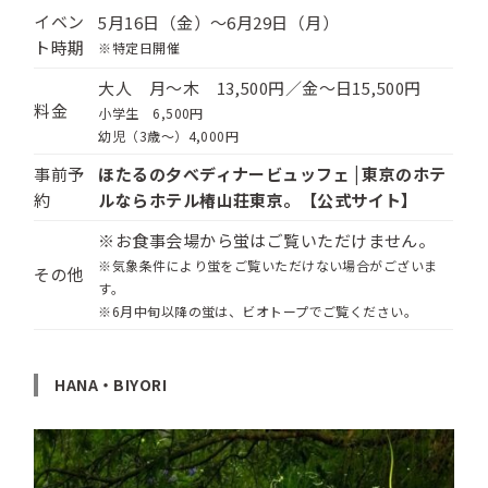
イベン
5
月
16
日（金）〜
6
月
29
日（月）
ト時期
※特定日開催
大人 月～木
13,500
円／金～日
15,500
円
料金
小学生
6,500
円
幼児（
3
歳～）
4,000
円
事前予
ほたるの夕べディナービュッフェ | 東京のホテ
約
ルならホテル椿山荘東京。【公式サイト】
※お食事会場から蛍はご覧いただけません。
※気象条件により蛍をご覧いただけない場合がございま
その他
す。
※6月中旬以降の蛍は、ビオトープでご覧ください。
HANA・BIYORI