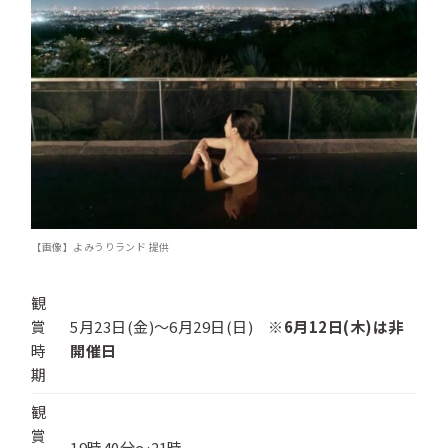
【画像】よみうりランド 提供
観
賞
5月23日(金)～6月29日(日)
※6月12日(木)は非
時
開催日
期
観
賞
19時40分～21時