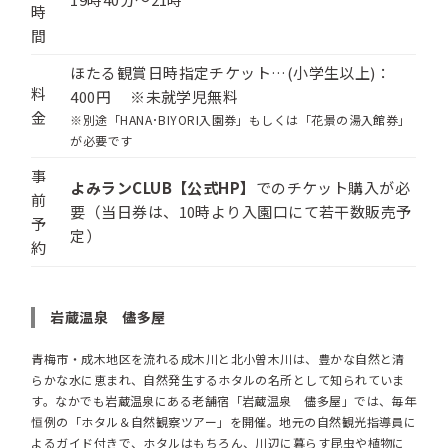
時
間
ほたる観賞日時指定チケット…(小学生以上)：
料
400円 ※未就学児無料
金
※別途「HANA･BIYORI入園券」もしくは「花景の湯入館券」
が必要です
事
よみランCLUB【公式HP】
でのチケット購入が必
前
要（当日券は、10時より入園口にて若干数販売予
予
定）
約
岩蔵温泉 儘多屋
青梅市・成木地区を流れる成木川と北小曽木川は、豊かな自然と清
らかな水に恵まれ、自然発生するホタルの名所として知られていま
す。なかでも岩蔵温泉にある老舗宿「岩蔵温泉 儘多屋」では、毎年
恒例の「ホタル＆自然観察ツアー」を開催。地元の自然観光指導員に
よるガイド付きで、ホタルはもちろん、川辺に暮らす昆虫や植物に