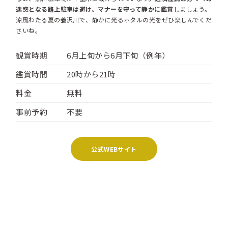
迷惑となる路上駐車は避け、マナーを守って静かに鑑賞
しましょう。
涼風わたる夏の養沢川で、静かに光るホタルの光をぜひ楽しんでくだ
さいね。
観賞時期
6月上旬から6月下旬（例年）
鑑賞時間
20時から21時
料金
無料
事前予約
不要
公式WEBサイト