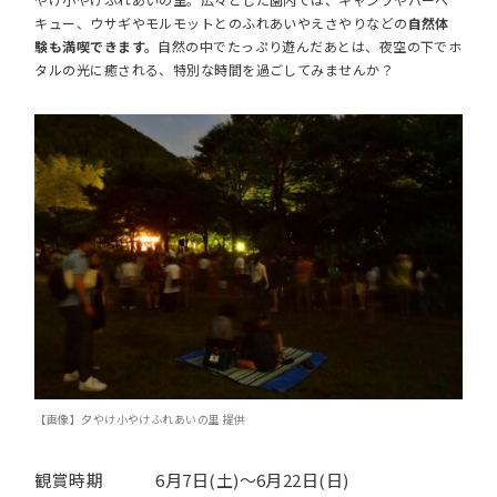
キュー、ウサギやモルモットとのふれあいやえさやりなどの
自然体
験も満喫できます。
自然の中でたっぷり遊んだあとは、夜空の下でホ
タルの光に癒される、特別な時間を過ごしてみませんか？
【画像】夕やけ小やけふれあいの里 提供
観賞時期
6月7日(土)〜6月22日(日)