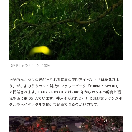
【画像】よみうりランド 提供
神秘的なホタルの光が見られる初夏の夜限定イベント
「ほたるびよ
り」
が、よみうりランド隣接のフラワーパーク
「HANA・BIYORI」
で開催されます。HANA・BIYORI では2009年からホタルの飼育と環
境整備に取り組んでいます。井戸水が流れる小川に飛び交うゲンジボ
タルやヘイケボタルを間近で観賞できるのが魅力です。