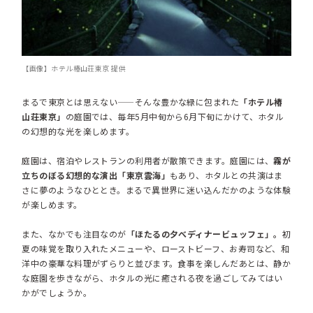
【画像】ホテル椿山荘東京 提供
まるで東京とは思えない——そんな豊かな緑に包まれた
「ホテル椿
山荘東京」
の庭園では、毎年5月中旬から6月下旬にかけて、ホタル
の幻想的な光を楽しめます。
庭園は、宿泊やレストランの利用者が散策できます。庭園には、
霧が
立ちのぼる幻想的な演出「東京雲海」
もあり、ホタルとの共演はま
さに夢のようなひととき。まるで異世界に迷い込んだかのような体験
が楽しめます。
また、なかでも注目なのが
「ほたるの夕べディナービュッフェ」。
初
夏の味覚を取り入れたメニューや、ローストビーフ、お寿司など、和
洋中の豪華な料理がずらりと並びます。食事を楽しんだあとは、静か
な庭園を歩きながら、ホタルの光に癒される夜を過ごしてみてはい
かがでしょうか。