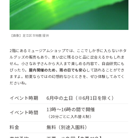
【画像】足立区生物園 提供
2階にあるミュージアムショップでは、ここでしか手に入らないホタ
ルグッズの販売もあり、思い出に残るひと品に出会えるかもしれま
せん。小さなお子さんから大人まで楽しめる内容で、自由研究にも
ぴったり。
屋内開催のため、雨の日でも安心
して訪れることができ
ますよ。初夏ならではの幻想的なひとときを、ぜひ体験してみてく
ださいね。
イベント時期
6月中の土日（※6月1日を除く）
13時〜16時の間で開催
イベント時間
（20分ごとに入れ替え制）
料金
無料（別途入園料）