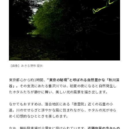
【画像】あきる野市 提供
東京都心から約1時間、
“東京の秘境”と呼ばれる自然豊かな「秋川渓
谷」。
その支流にあたる養沢川では、初夏の夜になると自然発生し
たホタルたちが静かに舞い、美しい光の風景を描き出します。
なかでもおすすめは、落合地区にある「徳雲院」近くの石畳の小
道。川のせせらぎと涼やかな風に包まれながら、ホタルの光がゆら
めく幻想的なひとときを楽しめます。
なお、無料駐車場が十里木に設けられています。
近隣住民の方々への